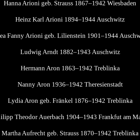
Han­na Ario­ni geb. Strauss 1867–1942 Wiesbaden
Heinz Karl Ario­ni 1894–1944 Auschwitz
ea Fan­ny Ario­ni geb. Lili­en­st­ein 1901–1944 Auschw
Lud­wig Arndt 1882–1943 Auschwitz
Her­mann Aron 1863–1942 Treblinka
Nan­ny Aron 1936–1942 Theresienstadt
Lydia Aron geb. Frän­kel 1876–1942 Treblinka
il­ipp Theo­dor Auer­bach 1904–1943 Frank­fut am M
Mar­tha Auf­recht geb. Strauss 1870–1942 Treblinka