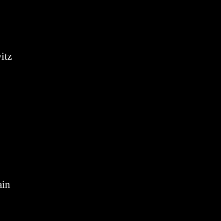
itz
ain