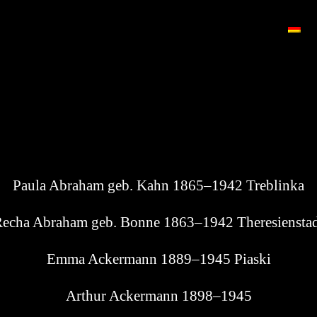
Pau­la Abra­ham geb. Kahn 1865–1942 Treblinka
echa Abra­ham geb. Bon­ne 1863–1942 Theresiensta
Emma Acker­mann 1889–1945 Piaski
Arthur Acker­mann 1898–1945