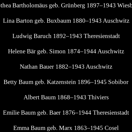
­thea Bar­tho­lo­mä­us geb. Grün­berg 1897–1943 Wies
Lina Bar­ton geb. Bux­baum 1880–1943 Auschwitz
Lud­wig Baruch 1892–1943 Theresienstadt
Hele­ne Bär geb. Simon 1874–1944 Auschwitz
Nathan Bau­er 1882–1943 Auschwitz
Bet­ty Baum geb. Kat­zen­stein 1896–1945 Sobibor
Albert Baum 1868–1943 Thiviers
Emi­lie Baum geb. Baer 1876–1944 Theresienstadt
Emma Baum geb. Marx 1863–1945 Cosel