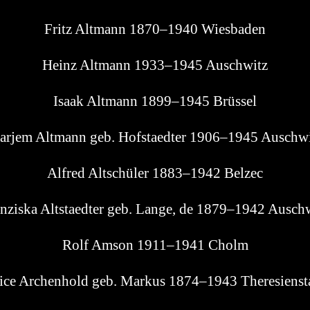
Fritz Alt­mann 1870–1940 Wiesbaden
Heinz Alt­mann 1933–1945 Auschwitz
Isaak Alt­mann 1899–1945 Brüssel
r­jem Alt­mann geb. Hof­staed­ter 1906–1945 Auschw
Alfred Alt­schü­ler 1883–1942 Belzec
n­zis­ka Alt­staed­ter geb. Lan­ge, de 1879–1942 Ausch
Rolf Amson 1911–1941 Cholm
i­ce Archen­hold geb. Mar­kus 1874–1943 Theresienst