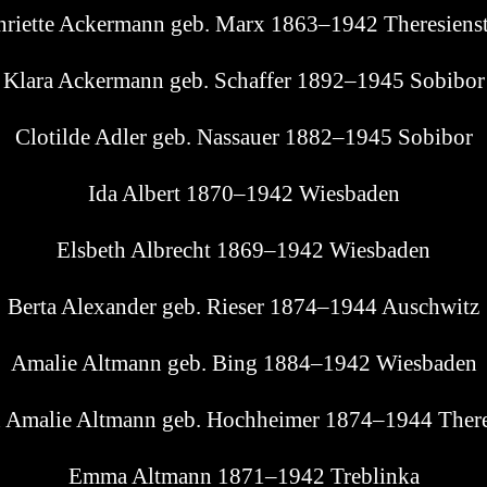
­ri­et­te Acker­mann geb. Marx 1863–1942 Theresiens
Kla­ra Acker­mann geb. Schaf­fer 1892–1945 Sobibor
Clotil­de Adler geb. Nas­sau­er 1882–1945 Sobibor
Ida Albert 1870–1942 Wiesbaden
Els­beth Albrecht 1869–1942 Wiesbaden
Ber­ta Alex­an­der geb. Rie­ser 1874–1944 Auschwitz
Ama­lie Alt­mann geb. Bing 1884–1942 Wiesbaden
th Ama­lie Alt­mann geb. Hoch­hei­mer 1874–1944 Ther
Emma Alt­mann 1871–1942 Treblinka