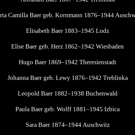
r­ta Camil­la Baer geb. Korn­mann 1876–1944 Auschw
Eli­sa­beth Baer 1883–1945 Lodz
Eli­se Baer geb. Herz 1862–1942 Wiesbaden
Hugo Baer 1869–1942 Theresienstadt
Johan­na Baer geb. Lewy 1876–1942 Treblinka
Leo­pold Baer 1882–1938 Buchenwald
Pau­la Baer geb. Wolff 1881–1945 Izbica
Sara Baer 1874–1944 Auschwitz