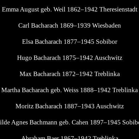
Emma August geb. Weil 1862–1942 Theresienstadt
Carl Bacha­rach 1869–1939 Wiesbaden
Elsa Bacha­rach 1877–1945 Sobibor
Hugo Bacha­rach 1875–1942 Auschwitz
Max Bacha­rach 1872–1942 Treblinka
Mar­tha Bacha­rach geb. Weiss 1888–1942 Treblinka
Moritz Bacha­rach 1887–1943 Auschwitz
il­de Agnes Bach­mann geb. Cahen 1897–1945 Sobib
Abra­ham Baer 1867–1942 Treblinka