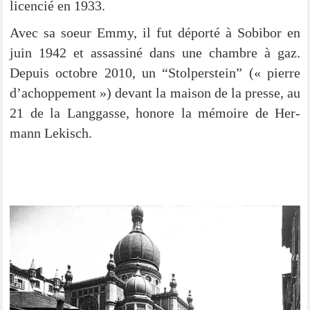
licen­cié en 1933.
Avec sa soeur Emmy, il fut dépor­té à Sobi­bor en
juin 1942 et ass­as­si­né dans une chambre à gaz.
Depuis octobre 2010, un “Stol­per­stein” (« pierre
d’achoppement ») devant la mai­son de la pres­se, au
21 de la Lang­gas­se, hono­re la mémoi­re de Her­
mann Lekisch.