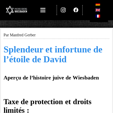
Par Man­fred Gerber
Sple­ndeur et infor­tu­ne de
l’étoile de David
Aper­çu de l’histoire jui­ve de Wiesbaden
Taxe de pro­tec­tion et droits
limités :