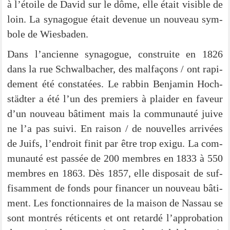
à l’étoile de David sur le dôme, elle était visi­ble de
loin. La syn­ago­gue était deve­nue un nou­veau sym­
bo­le de Wiesbaden.
Dans l’ancienne syn­ago­gue, con­struite en 1826
dans la rue Schwal­ba­cher, des mal­fa­çons / ont rapi­
de­ment été con­sta­tées. Le rab­bin Ben­ja­min Hoch­
städ­ter a été l’un des pre­miers à plai­der en faveur
d’un nou­veau bâti­ment mais la com­mun­au­té jui­ve
ne l’a pas sui­vi. En rai­son / de nou­vel­les arri­vées
de Juifs, l’endroit finit par être trop exi­gu. La com­
mun­au­té est pas­sée de 200 mem­bres en 1833 à 550
mem­bres en 1863. Dès 1857, elle dis­po­sait de suf­
fi­sam­ment de fonds pour finan­cer un nou­veau bâti­
ment. Les fon­c­tion­n­aires de la mai­son de Nas­sau se
sont mon­trés réti­cents et ont retar­dé l’approbation