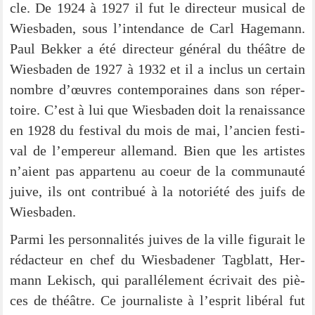
cle. De 1924 à 1927 il fut le direc­teur musi­cal de
Wies­ba­den, sous l’intendance de Carl Hage­mann.
Paul Bek­ker a été direc­teur géné­ral du thé­ât­re de
Wies­ba­den de 1927 à 1932 et il a inclus un cer­tain
nombre d’œu­vres con­tem­po­rai­nes dans son réper­
toire. C’est à lui que Wies­ba­den doit la renais­sance
en 1928 du fes­ti­val du mois de mai, l’ancien fes­ti­
val de l’empereur alle­mand. Bien que les artis­tes
n’ai­ent pas appar­tenu au coeur de la com­mun­au­té
jui­ve, ils ont con­tri­bué à la noto­rié­té des juifs de
Wiesbaden.
Par­mi les per­son­na­li­tés jui­ves de la ville figu­rait le
réd­ac­teur en chef du Wies­ba­de­ner Tag­blatt, Her­
mann Lekisch, qui par­al­lé­le­ment écri­vait des piè­
ces de thé­ât­re. Ce jour­na­lis­te à l’e­sprit libé­ral fut