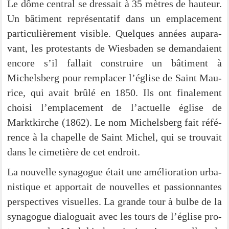
Le dôme cen­tral se dres­sait à 35 mètres de hauteur.
Un bâti­ment repré­sen­ta­tif dans un empla­ce­ment
par­ti­cu­liè­re­ment visi­ble. Quel­ques années aupa­ra­
vant, les pro­tes­tants de Wies­ba­den se deman­dai­ent
enco­re s’il fall­ait con­strui­re un bâti­ment à
Michels­berg pour rem­pla­cer l’église de Saint Mau­
rice, qui avait brûlé en 1850. Ils ont fina­le­ment
choi­si l’emplacement de l’actuelle égli­se de
Markt­kir­che (1862). Le nom Michels­berg fait réfé­
rence à la cha­pel­le de Saint Michel, qui se trou­vait
dans le cime­tiè­re de cet endroit.
La nou­vel­le syn­ago­gue était une amé­lio­ra­ti­on urba­
nis­tique et appor­tait de nou­vel­les et pas­si­on­nan­tes
per­spec­ti­ves visu­el­les. La gran­de tour à bul­be de la
syn­ago­gue dia­lo­guait avec les tours de l’église pro­