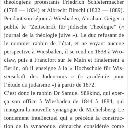
théo­lo­gi­ens pro­tes­tants Fried­rich Schlei­er­ma­cher
(1768 — 1834) et Albrecht Rit­schl (1822 — 1889).
Pen­dant son séjour à Wies­ba­den, Abra­ham Gei­ger a
publié le “Zeit­schrift für jüdi­sche Theo­lo­gie” («
jour­nal de la théo­lo­gie jui­ve »). Le duc refu­sant de
le nom­mer rab­bin de l’état, et ne voy­ant aucu­ne
per­spec­ti­ve à Wies­ba­den, il se rend en 1838 à Wro­
claw, puis à Fran­c­fort sur le Main et fina­le­ment à
Ber­lin, où il ens­eig­ne à la « Hoch­schu­le für Wis­
sen­schaft des Juden­tums » (« aca­dé­mie pour
l’étude du judaïs­me ») à par­tir de 1872.
C’est donc le rab­bin Dr Samu­el Süß­kind, qui exer­
ça son office à Wies­ba­den de 1844 à 1884, qui
inau­gu­ra la nou­vel­le syn­ago­gue de Michels­berg. Le
fon­de­ment intellec­tuel qui a pré­cé­dé la con­s­truc­
tion de la syn­ago­gue, démar­che con­sidé­rée come