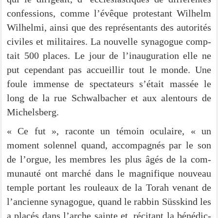
con­fes­si­ons, com­me l’é­vê­que pro­tes­tant Wil­helm
Wil­hel­mi, ain­si que des repré­sen­tants des auto­ri­tés
civi­les et mili­taires. La nou­vel­le syn­ago­gue comp­
tait 500 places. Le jour de l’inauguration elle ne
put cepen­dant pas accu­eil­lir tout le mon­de. Une
foule immense de spec­ta­teurs s’était mas­sée le
long de la rue Schwal­ba­cher et aux alen­tours de
Michelsberg.
« Ce fut », racon­te un témo­in ocu­lai­re, « un
moment solen­nel quand, accom­pa­gnés par le son
de l’orgue, les mem­bres les plus âgés de la com­
mun­au­té ont mar­ché dans le magni­fi­que nou­veau
temp­le portant les rou­leaux de la Torah ven­ant de
l’ancienne syn­ago­gue, quand le rab­bin Süss­kind les
a pla­cés dans l’ar­che sain­te et, réci­tant la béné­dic­