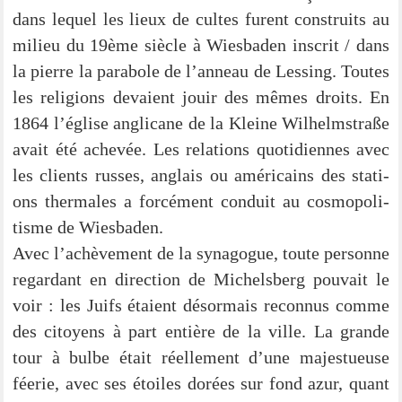
dans lequel les lieux de cul­tes furent con­struits au
milieu du 19ème siè­cle à Wies­ba­den inscrit / dans
la pierre la para­bo­le de l’anneau de Les­sing. Tou­tes
les reli­gi­ons devai­ent jouir des mêmes droits. En
1864 l’église angli­ca­ne de la Klei­ne Wil­helm­stra­ße
avait été ache­vée. Les rela­ti­ons quo­ti­di­en­nes avec
les cli­ents rus­ses, ang­lais ou amé­ri­cains des sta­ti­
ons ther­ma­les a for­cé­ment con­duit au cos­mo­po­li­
tis­me de Wiesbaden.
Avec l’ac­hè­ve­ment de la syn­ago­gue, tou­te per­son­ne
regar­dant en direc­tion de Michels­berg pou­vait le
voir : les Juifs étai­ent désor­mais recon­nus com­me
des citoy­ens à part entiè­re de la ville. La gran­de
tour à bul­be était réel­le­ment d’une maje­stueu­se
fée­rie, avec ses étoi­les dorées sur fond azur, quant