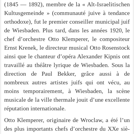
(1845 — 1892), membre de la « Alt-Israe­­li­­ti­­schen
Kul­tus­ge­mein­de » (com­mun­au­té jui­ve à ten­dance
ortho­do­xe), fut le pre­mier con­seil­ler muni­ci­pal juif
de Wies­ba­den. Plus tard, dans les années 1920, le
chef d’or­chest­re Otto Klem­pe­rer, le com­po­si­teur
Ernst Kre­nek, le direc­teur musi­cal Otto Rosen­stock
ain­si que le chan­teur d’opé­ra Alex­an­der Kip­nis ont
tra­vail­lé au thé­ât­re lyri­que de Wies­ba­den. Sous la
direc­tion de Paul Bek­ker, grâce aus­si à de
nombreux aut­res artis­tes juifs qui ont vécu, au
moins tem­po­rai­re­ment, à Wies­ba­den, la scè­ne
musi­cale de la ville ther­ma­le jouit d’u­ne excel­len­te
répu­ta­ti­on internationale.
Otto Klem­pe­rer, ori­gi­n­aire de Wro­claw, a été l’un
des plus importants chefs d’or­chest­re du XXe siè­