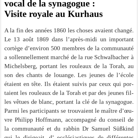
vocal de la synagogue :
Visi­te roya­le au Kurhaus
A la fin des années 1860 les cho­ses avai­ent chan­gé.
Le 13 août 1869 dans l’après-midi un important
cor­tège d’environ 500 mem­bres de la com­mun­au­té
a sol­len­nel­le­ment mar­ché de la rue Schwal­ba­cher à
Michels­berg, portant les rou­leaux de la Torah, au
son des chants de louan­ge. Les jeu­nes de l’école
étai­ent en tête. Ils étai­ent sui­vis par ceux qui por­
tai­ent les rou­leaux de la Torah et par des jeu­nes fil­
les vêtu­es de blanc, portant la clé de la syn­ago­gue.
Par­mi les par­ti­ci­pan­ts se trou­vai­ent le maît­re d’œu­
vre Phil­ipp Hoff­mann, accom­pa­gné du con­seil de
la com­mun­au­té et du rab­bin Dr Samu­el Süß­kind
qui le diri­ge­ait, d’ ecclé­si­as­ti­ques de dif­fé­ren­tes