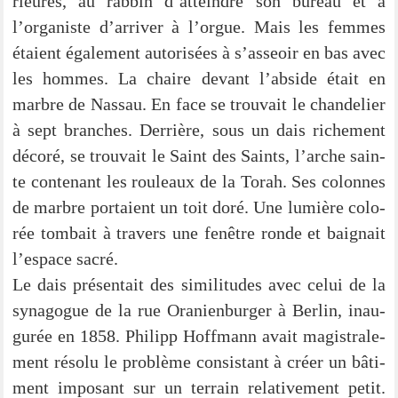
ri­eu­res, au rab­bin d’atteindre son bureau et à
l’organiste d’arriver à l’orgue. Mais les femmes
étai­ent éga­le­ment auto­ri­sées à s’as­seoir en bas avec
les hom­mes. La chai­re devant l’abs­i­de était en
marb­re de Nas­sau. En face se trou­vait le chan­de­lier
à sept bran­ches. Der­riè­re, sous un dais riche­ment
déco­ré, se trou­vait le Saint des Saints, l’arche sain­
te con­ten­ant les rou­leaux de la Torah. Ses colon­nes
de marb­re por­tai­ent un toit doré. Une lumiè­re colo­
rée tom­bait à tra­vers une fenêt­re ron­de et bai­gnait
l’espace sacré.
Le dais pré­sen­tait des simi­li­tu­des avec celui de la
syn­ago­gue de la rue Ora­ni­en­bur­ger à Ber­lin, inau­
gu­rée en 1858. Phil­ipp Hoff­mann avait magis­tra­le­
ment réso­lu le pro­blè­me con­sistant à cré­er un bâti­
ment impo­sant sur un ter­rain rela­ti­ve­ment petit.