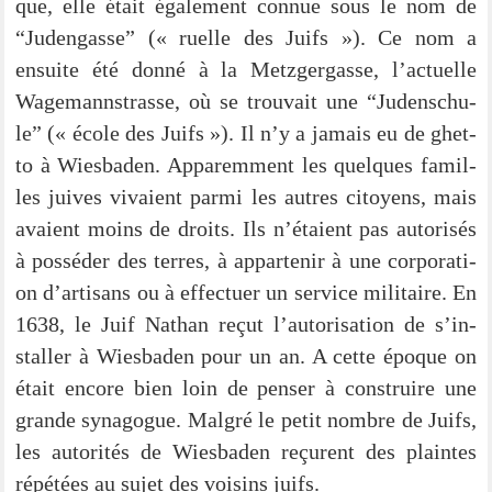
que, elle était éga­le­ment con­nue sous le nom de
“Juden­gas­se” (« ruel­le des Juifs »). Ce nom a
ensuite été don­né à la Metz­ger­gas­se, l’ac­tu­el­le
Wage­mann­stras­se, où se trou­vait une “Juden­schu­
le” (« éco­le des Juifs »). Il n’y a jamais eu de ghet­
to à Wies­ba­den. Appa­rem­ment les quel­ques famil­
les jui­ves vivai­ent par­mi les aut­res citoy­ens, mais
avai­ent moins de droits. Ils n’é­tai­ent pas auto­ri­sés
à pos­sé­der des ter­res, à appar­te­nir à une cor­po­ra­ti­
on d’ar­tisans ou à effec­tuer un ser­vice mili­taire. En
1638, le Juif Nathan reçut l’au­to­ri­sa­ti­on de s’in­
stal­ler à Wies­ba­den pour un an. A cet­te épo­que on
était enco­re bien loin de pen­ser à con­strui­re une
gran­de syn­ago­gue. Mal­gré le petit nombre de Juifs,
les auto­ri­tés de Wies­ba­den reçu­rent des plain­tes
répé­tées au sujet des voi­sins juifs.