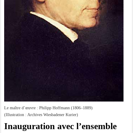
Le maît­re d’œu­vre : Phil­ipp Hoff­mann (1806–1889)
(Illus­tra­ti­on : Archi­ves Wies­ba­de­ner Kurier)
Inau­gu­ra­ti­on avec l’ensemble