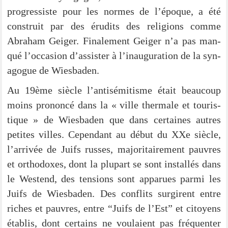
pro­gres­sis­te pour les nor­mes de l’époque, a été
con­struit par des éru­dits des reli­gi­ons com­me
Abra­ham Gei­ger. Fina­le­ment Gei­ger n’a pas man­
qué l’oc­ca­si­on d’assister à l’in­au­gu­ra­ti­on de la syn­
ago­gue de Wiesbaden.
Au 19ème siè­cle l’antisémitisme était beau­coup
moins pro­non­cé dans la « ville ther­ma­le et tou­ris­
tique » de Wies­ba­den que dans cer­tai­nes aut­res
peti­tes vil­les. Cepen­dant au début du XXe siè­cle,
l’ar­ri­vée de Juifs rus­ses, majo­ri­taire­ment pau­vres
et ortho­do­xes, dont la plu­part se sont instal­lés dans
le West­end, des ten­si­ons sont apparues par­mi les
Juifs de Wies­ba­den. Des con­flits sur­gi­rent ent­re
riches et pau­vres, ent­re “Juifs de l’Est” et citoy­ens
étab­lis, dont cer­ta­ins ne vou­lai­ent pas fré­quen­ter