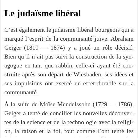
Le judaïs­me libéral
C’est éga­le­ment le judaïs­me libé­ral bour­geois qui a
mar­qué l’e­sprit de la com­mun­au­té jui­ve. Abra­ham
Gei­ger (1810 — 1874) y a joué un rôle décisif.
Bien qu’il n’ait pas sui­vi la con­s­truc­tion de la syn­
ago­gue en tant que rab­bin, cel­­le-ci ayant été con­
struite après son départ de Wies­ba­den, ses idées et
ses impul­si­ons ont exer­cé un effet dura­ble sur la
communauté.
À la suite de Moï­se Men­dels­sohn (1729 — 1786),
Gei­ger a ten­té de con­ci­lier les nou­vel­les décou­ver­
tes de la sci­ence et de la tech­no­lo­gie avec la reli­gi­
on, la rai­son et la foi, tout com­me l’ont ten­té les