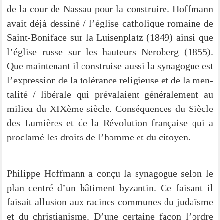
de la cour de Nas­sau pour la con­strui­re. Hoff­mann
avait déjà des­si­né / l’église catho­li­que romaine de
Saint-Boni­­face sur la Lui­sen­platz (1849) ain­si que
l’église rus­se sur les hauteurs Ner­oberg (1855).
Que main­ten­ant il con­strui­se aus­si la syn­ago­gue est
l’expression de la tolé­rance reli­gieu­se et de la men­
ta­li­té / libé­ra­le qui pré­va­lai­ent géné­ra­le­ment au
milieu du XIXè­me siè­cle. Con­sé­quen­ces du Siè­cle
des Lumiè­res et de la Révo­lu­ti­on fran­çai­se qui a
pro­cla­mé les droits de l’homme et du citoyen.
Phil­ip­pe Hoff­mann a con­çu la syn­ago­gue selon le
plan cen­tré d’un bâti­ment byzan­tin. Ce faisant il
fai­sait allu­si­on aux raci­n­es com­mu­nes du judaïs­me
et du chris­tia­nis­me. D’une cer­taine façon l’ordre