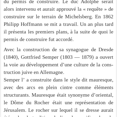
du per­mis de con­strui­re. Le duc Adol­phe serait
alors inter­venu et aurait approu­vé la « requête » de
con­strui­re sur le ter­rain de Michels­berg. En 1862
Phil­ipp Hoff­mann se mit a tra­vail. Un an plus tard
il pré­sen­ta les pre­miers plans, à la suite de quoi le
per­mis de con­strui­re fut accordé.
Avec la con­s­truc­tion de sa syn­ago­gue de Dres­de
(1840), Gott­fried Sem­per (1803 — 1879) a ouvert
la voie au déve­lo­p­pe­ment d’une cul­tu­re de la con­s­
truc­tion jui­ve en Allemagne.
Sem­per l’ a con­struite dans le style dit mau­res­que,
avec des arcs en plein cint­re com­me élé­ments
struc­tu­rants. Mau­res­que était syn­ony­me d’oriental,
le Dôme du Rocher était une repré­sen­ta­ti­on de
Jéru­sa­lem. Le rocher sur lequel il se dres­se aurait