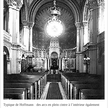
Typi­que de Hoff­mann : des arcs en plein cint­re à l’in­té­ri­eur également