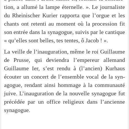
tion, a allu­mé la lam­pe éter­nel­le. ». Le jour­na­lis­te
du Rhei­ni­scher Kurier rap­por­ta que l’orgue et les
chants ont reten­ti au moment où la pro­ces­si­on fit
son entrée dans la syn­ago­gue, sui­vis par le can­tique
« qu’el­les sont bel­les, tes ten­tes, ô Jacob ! ».
La veil­le de l’inauguration, même le roi Guil­laume
de Prus­se, qui devi­en­dra l’empereur alle­mand
Guil­laume Ier, s’est ren­du à (l’ancien) Kur­haus
écou­ter un con­cert de l’ensemble vocal de la syn­
ago­gue, rendant ain­si hom­mage à la com­mun­au­té
jui­ve. L’inauguration de la nou­vel­le syn­ago­gue fut
pré­cé­dée par un office reli­gieux dans l’ancienne
synagogue.