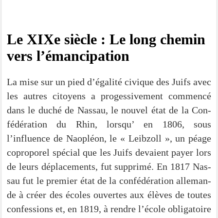
Le XIXe siè­cle : Le long che­min
vers l’émancipation
La mise sur un pied d’égalité civi­que des Juifs avec
les aut­res citoy­ens a pro­gessi­ve­ment com­men­cé
dans le duché de Nas­sau, le nou­vel état de la Con­
fé­dé­ra­ti­on du Rhin, lors­qu’ en 1806, sous
l’influence de Nao­plé­on, le « Leib­zoll », un péa­ge
copro­po­rel spé­cial que les Juifs devai­ent pay­er lors
de leurs dépla­ce­ments, fut sup­p­ri­mé. En 1817 Nas­
sau fut le pre­mier état de la con­fé­dé­ra­ti­on alle­man­
de à cré­er des éco­les ouver­tes aux élè­ves de tou­tes
con­fes­si­ons et, en 1819, à rend­re l’école obli­ga­toire