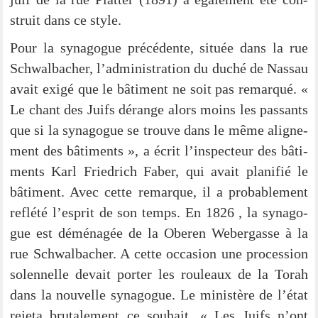
struit dans ce style.
Pour la syn­ago­gue pré­cé­den­te, située dans la rue
Schwal­ba­cher, l’administration du duché de Nas­sau
avait exi­gé que le bâti­ment ne soit pas remar­qué. «
Le chant des Juifs déran­ge alors moins les pas­sants
que si la syn­ago­gue se trouve dans le même ali­gne­
ment des bâti­ments », a écrit l’in­spec­teur des bâti­
ments Karl Fried­rich Faber, qui avait pla­ni­fié le
bâti­ment. Avec cet­te remar­que, il a pro­ba­blem­ent
reflé­té l’e­sprit de son temps. En 1826 , la syn­ago­
gue est démé­na­gée de la Obe­ren Weber­gas­se à la
rue Schwal­ba­cher. A cet­te occa­si­on une pro­ces­si­on
solen­nel­le devait por­ter les rou­leaux de la Torah
dans la nou­vel­le syn­ago­gue. Le minis­tère de l’état
rejeta bru­ta­le­ment ce sou­hait. « Les Juifs n’ont