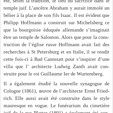
été, selon la tra­di­ti­on, le lieu du sacri­fice dans le
temp­le juif. L’ancêtre Abra­ham y aurait immo­lé un
bélier à la place de son fils Isaac. Il est évi­dent que
Phil­ipp Hoff­mann a con­struit sur Michels­berg ce
que la bour­go­i­sie édu­quée alle­man­de s’imaginait
être un temp­le de Salo­mon. Alors que pour la con­s­
truc­tion de l’église rus­se Hoff­mann avait fait des
recher­ches à St Peters­burg et en Ita­lie, il se ren­dit
cet­te fois-ci à Bad Cannstatt pour s’inspirer d’une
vil­la que l’ archi­tec­te Lud­wig Zanth avait con­
struite pour le roi Guil­laume Ier de Wurtemberg.
Il a éga­le­ment étu­dié la nou­vel­le syn­ago­gue de
Colo­gne (1861), œuvre de l’architecte Ernst Fried­
rich. Elle aus­si avait été con­struite dans le style
mau­res­que en vogue. Le funé­ra­ri­um du cime­tiè­re
juif de la rue Plat­ter (1891) a éga­le­ment été con­