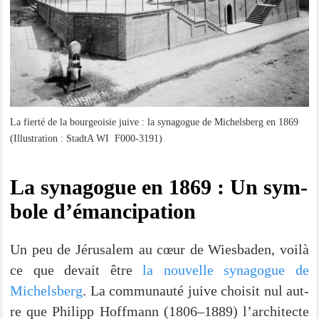
La fier­té de la bour­geoi­sie jui­ve : la syn­ago­gue de Michels­berg en 1869
(Illus­tra­ti­on : StadtA WI F000-3191)
La syn­ago­gue en 1869 : Un sym­
bo­le d’émancipation
Un peu de Jéru­sa­lem au cœur de Wies­ba­den, voi­là
ce que devait être
la nou­vel­le syn­ago­gue de
Michels­berg
. La com­mun­au­té jui­ve choi­sit nul aut­
re que Phil­ipp Hoff­mann (1806–1889) l’architecte