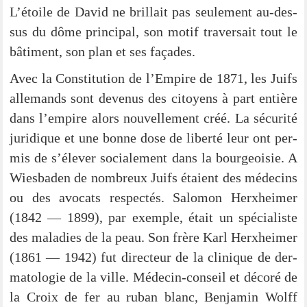
L’étoile de David ne bril­lait pas seu­le­ment au-des­­
sus du dôme prin­ci­pal, son motif tra­ver­sait tout le
bâti­ment, son plan et ses façades.
Avec la Con­sti­tu­ti­on de l’Empire de 1871, les Juifs
alle­mands sont deve­nus des citoy­ens à part entiè­re
dans l’em­pire alors nou­vel­le­ment créé. La sécu­ri­té
juri­di­que et une bon­ne dose de liber­té leur ont per­
mis de s’é­le­ver socia­le­ment dans la bour­geoi­sie. A
Wies­ba­den de nombreux Juifs étai­ent des méde­cins
ou des avo­cats respec­tés. Salo­mon Herx­hei­mer
(1842 — 1899), par exemp­le, était un spé­cia­lis­te
des mala­dies de la peau. Son frè­re Karl Herx­hei­mer
(1861 — 1942) fut direc­teur de la cli­ni­que de der­
ma­to­lo­gie de la ville. Méde­cin-con­­seil et déco­ré de
la Croix de fer au ruban blanc, Ben­ja­min Wolff