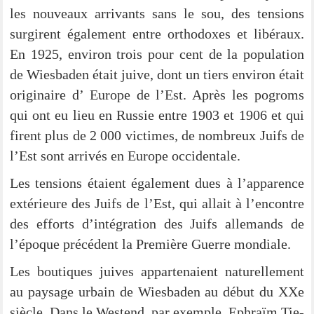
les nou­veaux arri­vants sans le sou, des ten­si­ons
sur­gi­rent éga­le­ment ent­re ortho­do­xes et libé­raux.
En 1925, envi­ron trois pour cent de la popu­la­ti­on
de Wies­ba­den était jui­ve, dont un tiers envi­ron était
ori­gi­n­aire d’ Euro­pe de l’Est. Après les pogroms
qui ont eu lieu en Rus­sie ent­re 1903 et 1906 et qui
firent plus de 2 000 vic­ti­mes, de nombreux Juifs de
l’Est sont arri­vés en Euro­pe occidentale.
Les ten­si­ons étai­ent éga­le­ment dues à l’apparence
exté­ri­eu­re des Juifs de l’Est, qui allait à l’encontre
des efforts d’intégration des Juifs alle­mands de
l’époque pré­cé­dent la Pre­miè­re Guer­re mondiale.
Les bou­ti­ques jui­ves appar­te­naient natu­rel­le­ment
au pay­sa­ge urbain de Wies­ba­den au début du XXe
siè­cle. Dans le West­end, par exemp­le, Ephraïm Tie­