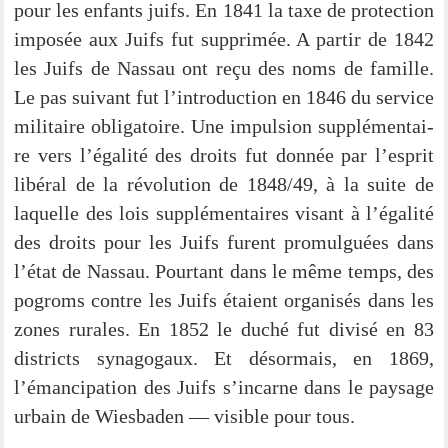
pour les enfants juifs. En 1841 la taxe de pro­tec­tion
impo­sée aux Juifs fut sup­p­ri­mée. A par­tir de 1842
les Juifs de Nas­sau ont reçu des noms de famil­le.
Le pas sui­vant fut l’introduction en 1846 du ser­vice
mili­taire obli­ga­toire. Une impul­si­on sup­p­lé­men­tai­
re vers l’égalité des droits fut don­née par l’esprit
libé­ral de la révo­lu­ti­on de 1848/49, à la suite de
laquel­le des lois sup­p­lé­men­tai­res visa­nt à l’égalité
des droits pour les Juifs furent pro­mul­guées dans
l’état de Nas­sau. Pour­tant dans le même temps, des
pogroms cont­re les Juifs étai­ent orga­ni­sés dans les
zones rura­les. En 1852 le duché fut divi­sé en 83
dis­tricts syn­ago­gaux. Et désor­mais, en 1869,
l’émancipation des Juifs s’incarne dans le pay­sa­ge
urbain de Wies­ba­den — visi­ble pour tous.