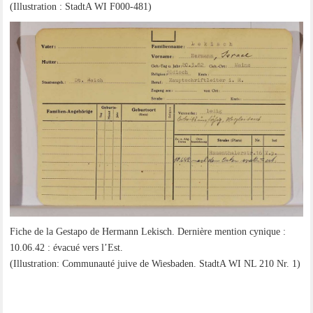
(Illus­tra­ti­on : StadtA WI F000-481)
Fiche de la Gesta­po de Her­mann Lekisch. Der­niè­re men­ti­on cyni­que :
10.06.42 : éva­cué vers l’Est.
(Illus­tra­ti­on: Com­mun­au­té jui­ve de Wies­ba­den. StadtA WI NL 210 Nr. 1)