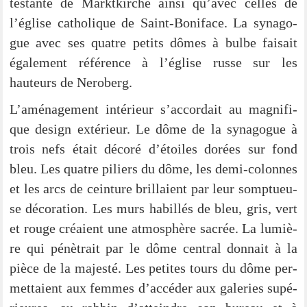
tes­tan­te de Markt­kir­che ain­si qu’avec cel­les de
l’église catho­li­que de Saint-Boni­­face. La syn­ago­
gue avec ses quat­re petits dômes à bul­be fai­sait
éga­le­ment réfé­rence à l’église rus­se sur les
hauteurs de Neroberg.
L’aménagement inté­ri­eur s’accordait au magni­fi­
que design exté­ri­eur. Le dôme de la syn­ago­gue à
trois nefs était déco­ré d’é­toi­les dorées sur fond
bleu. Les quat­re piliers du dôme, les demi-colon­­nes
et les arcs de ceinture bril­lai­ent par leur somp­tueu­
se déco­ra­ti­on. Les murs habil­lés de bleu, gris, vert
et rouge cré­ai­ent une atmo­sphè­re sacrée. La lumiè­
re qui pénè­trait par le dôme cen­tral don­nait à la
piè­ce de la majes­té. Les peti­tes tours du dôme per­
met­tai­ent aux femmes d’accéder aux gale­ries supé­