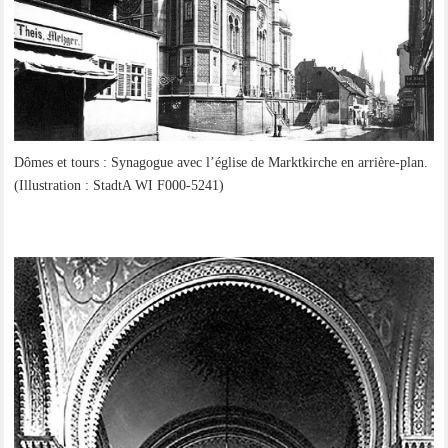
Dômes et tours : Syn­ago­gue avec l’église de Markt­kir­che en arrière-plan.
(Illus­tra­ti­on : StadtA WI F000-5241)