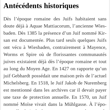
Anté­cé­dents historiques
Dès l’époque romaine des Juifs habi­taient sans
dou­te déjà à Aquae Mat­ti­a­corum, l’an­ci­en­ne Wies­
ba­den. Dès 1385 la pré­sence d’un Juif nom­mé Kir­
san est docu­men­tée. Plus tard seuls quel­ques Juifs
ont vécu à Wies­ba­den, con­trai­re­ment à May­ence,
Worms et Spi­re où de flo­ris­san­tes com­mun­au­tés
jui­ves exis­taient déjà dès l’époque romaine et tout
au long du Moy­en Age. En 1427 on rap­por­te qu’un
juif Geb­hardt pos­sé­dait une mai­son près de l’ac­tuel
Michels­berg. En 1518, le Juif Jakob de Nurem­berg
est men­ti­onné dans les archi­ves car il devait pay­er
une taxe de pro­tec­tion annuel­le. En 1570, un Juif
nom­mé Moï­se vivait dans la Mühl­gas­se. À l’é­po­